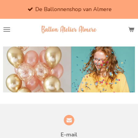
Ga
De Ballonnenshop van Almere
direct
naar
de
hoofdinhoud
E-mail