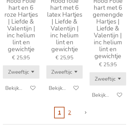
Rood Folie
Rood folie
Rood Folie
hart en 6
hart met 6
hart met 6
roze Hartjes
latex Hartjes
gemengde
| Liefde &
| Liefde &
Hartjes |
Valentijn |
Valentijn |
Liefde &
inc helium
inc helium
Valentijn |
lint en
lint en
inc helium
gewichtje
gewichtje
lint en
gewichtje
€ 25,95
€ 25,95
€ 25,95
Bekijk details
Bekijk details
Bekijk details
1
2