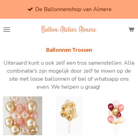
Ga
De Ballonnenshop van Almere
direct
naar
de
hoofdinhoud
Ballonnen Trossen
Uiteraard kunt u ook zelf een tros samenstellen. Alle
combinatie's zijn mogelijk door zelf te mixen op de
site met losse ballonnen of bel of whatsapp ons
even. We helpen u graag!