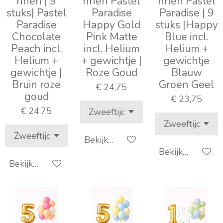
nnen | 9
nnen Pastel
nnen Pastel
stuks| Pastel
Paradise
Paradise | 9
Paradise
Happy Gold
stuks |Happy
Chocolate
Pink Matte
Blue incl.
Peach incl.
incl. Helium
Helium +
Helium +
+ gewichtje |
gewichtje
gewichtje |
Roze Goud
Blauw
Bruin roze
Groen Geel
€ 24,75
goud
€ 23,75
€ 24,75
Bekijk details
Bekijk details
Bekijk details