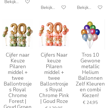
Bekijk details
Bekijk details
Bekijk details
Cijfer naar
Cijfers Naar
Tros 10
Keuze
keuze
Gewone
Pilaren
Pilaren
metallic
middel +
middel +
Helium
twee
twee
Ballonnen
Ballontrosje
Ballontrosje
Zelf Kleuren
s Royal
s Royal
en combi
Chrome
Chrome Pink
Kiezen!
Forest |
| Goud Roze
€ 24,95
Goud Groen