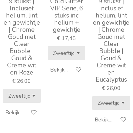
9 stukst |
Gold Glitter
9 stukst |
Inclusief
VIP Serie, 6
Inclusief
helium, lint
stuks inc
helium, lint
en gewichtje
helium +
en gewichtje
| Chrome
gewichtje
| Chrome
Goud met
Goud met
€ 17,45
Clear
Clear
Bubble |
Bubble |
Goud &
Goud &
Creme wit
Creme wit
Bekijk details
en Roze
en
Eucalyptus
€ 26,00
€ 26,00
Bekijk details
Bekijk details