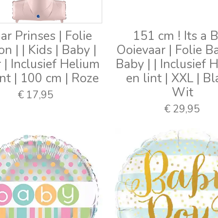
aar Prinses | Folie
151 cm ! Its a 
on | | Kids | Baby |
Ooievaar | Folie Ba
r | Inclusief Helium
Baby | | Inclusief 
int | 100 cm | Roze
en lint | XXL | B
Wit
€ 17,95
€ 29,95