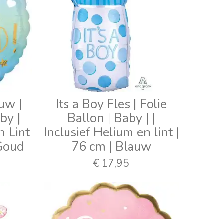
uw |
Its a Boy Fles | Folie
by |
Ballon | Baby | |
n Lint
Inclusief Helium en lint |
Goud
76 cm | Blauw
€ 17,95