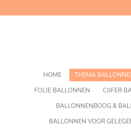
Ga
direct
naar
de
hoofdinhoud
HOME
THEMA BALLONN
FOLIE BALLONNEN
CIJFER 
BALLONNENBOOG & BAL
BALLONNEN VOOR GELEG