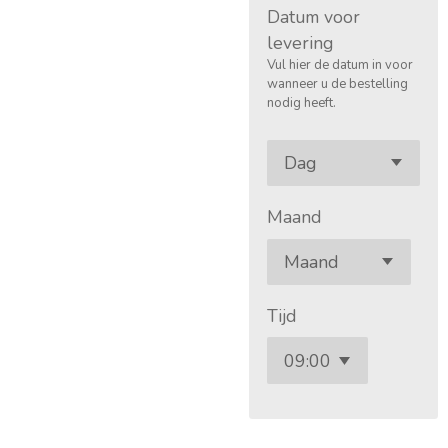
Datum voor
levering
Vul hier de datum in voor
wanneer u de bestelling
nodig heeft.
Maand
Tijd