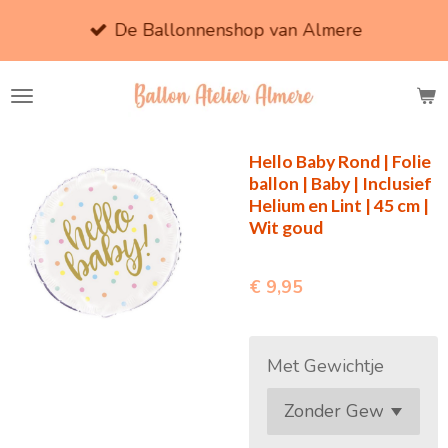
Ga
De Ballonnenshop van Almere
direct
naar
de
hoofdinhoud
Hello Baby Rond | Folie
ballon | Baby | Inclusief
Helium en Lint | 45 cm |
Wit goud
€ 9,95
Met Gewichtje