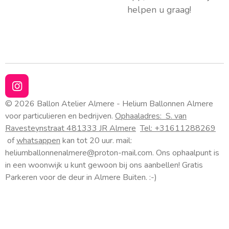
helpen u graag!
I
n
© 2026 Ballon Atelier Almere - Helium Ballonnen Almere
s
voor particulieren en bedrijven.
Ophaaladres:
S. van
t
Ravesteynstraat 48
1333 JR Almere
Tel: +31611288269
a
of
whatsappen
kan tot 20 uur. mail:
g
heliumballonnenalmere@proton-mail.com.
Ons ophaalpunt is
r
a
in een woonwijk u kunt gewoon bij ons aanbellen! Gratis
m
Parkeren voor de deur in Almere Buiten. :-)