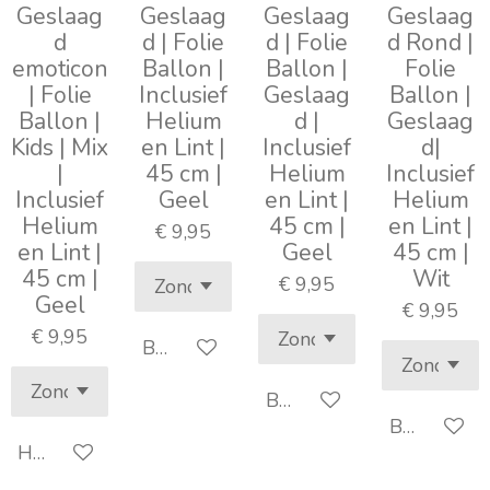
Geslaag
Geslaag
Geslaag
Geslaag
d
d | Folie
d | Folie
d Rond |
emoticon
Ballon |
Ballon |
Folie
| Folie
Inclusief
Geslaag
Ballon |
Ballon |
Helium
d |
Geslaag
Kids | Mix
en Lint |
Inclusief
d|
|
45 cm |
Helium
Inclusief
Inclusief
Geel
en Lint |
Helium
Helium
45 cm |
en Lint |
€ 9,95
en Lint |
Geel
45 cm |
45 cm |
Wit
€ 9,95
Geel
€ 9,95
€ 9,95
Bekijk details
Bekijk details
Bekijk detai
Houd mij op de hoogte