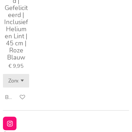
d |
Gefelicit
eerd |
Inclusief
Helium
en Lint |
45 cm |
Roze
Blauw
€ 9,95
Bekijk details
I