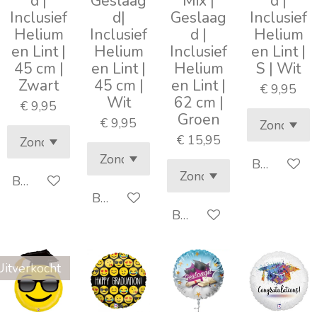
d |
Geslaag
Mix |
d |
Inclusief
d|
Geslaag
Inclusief
Helium
Inclusief
d |
Helium
en Lint |
Helium
Inclusief
en Lint |
45 cm |
en Lint |
Helium
S | Wit
Zwart
45 cm |
en Lint |
€ 9,95
Wit
62 cm |
€ 9,95
Groen
€ 9,95
€ 15,95
Bekijk detai
Bekijk details
Bekijk details
Bekijk details
Uitverkocht