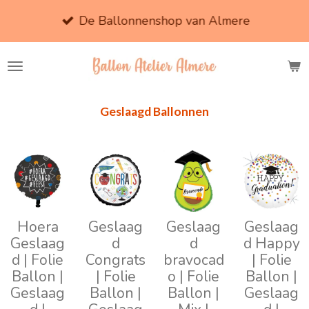
Ga
De Ballonnenshop van Almere
direct
naar
de
hoofdinhoud
Geslaagd Ballonnen
Hoera
Geslaag
Geslaag
Geslaag
Geslaag
d
d
d Happy
d | Folie
Congrats
bravocad
| Folie
Ballon |
| Folie
o | Folie
Ballon |
Geslaag
Ballon |
Ballon |
Geslaag