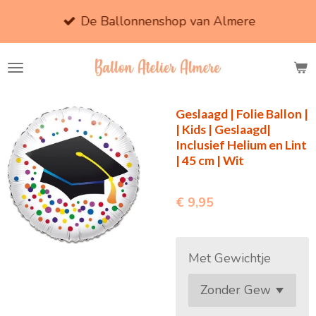
Ga
De Ballonnenshop van Almere
direct
naar
de
hoofdinhoud
Geslaagd | Folie Ballon |
| Kids | Geslaagd|
Inclusief Helium en Lint
| 45 cm | Wit
€ 9,95
Met Gewichtje