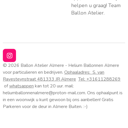
helpen u graag! Team
Ballon Atelier.
I
n
© 2026 Ballon Atelier Almere - Helium Ballonnen Almere
s
voor particulieren en bedrijven.
Ophaaladres:
S. van
t
Ravesteynstraat 48
1333 JR Almere
Tel: +31611288269
a
of
whatsappen
kan tot 20 uur. mail:
g
heliumballonnenalmere@proton-mail.com.
Ons ophaalpunt is
r
a
in een woonwijk u kunt gewoon bij ons aanbellen! Gratis
m
Parkeren voor de deur in Almere Buiten. :-)