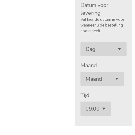
Datum voor
levering
Vul hier de datum in voor
wanneer u de bestelling
nodig heeft.
Maand
Tijd