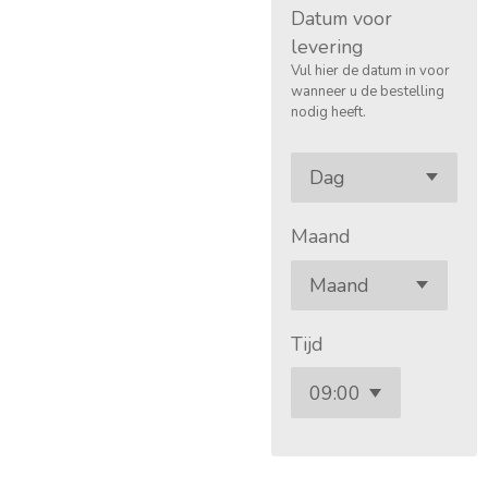
Datum voor
levering
Vul hier de datum in voor
wanneer u de bestelling
nodig heeft.
Maand
Tijd