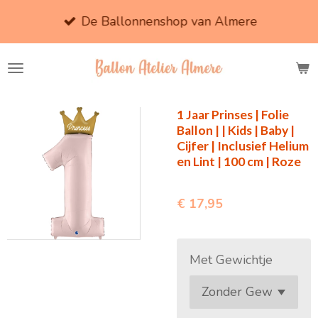
Ga
De Ballonnenshop van Almere
direct
naar
de
hoofdinhoud
1 Jaar Prinses | Folie
Ballon | | Kids | Baby |
Cijfer | Inclusief Helium
en Lint | 100 cm | Roze
€ 17,95
Met Gewichtje