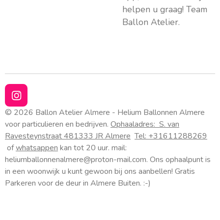
helpen u graag! Team
Ballon Atelier.
I
n
© 2026 Ballon Atelier Almere - Helium Ballonnen Almere
s
voor particulieren en bedrijven.
Ophaaladres:
S. van
t
Ravesteynstraat 48
1333 JR Almere
Tel: +31611288269
a
of
whatsappen
kan tot 20 uur. mail:
g
heliumballonnenalmere@proton-mail.com.
Ons ophaalpunt is
r
a
in een woonwijk u kunt gewoon bij ons aanbellen! Gratis
m
Parkeren voor de deur in Almere Buiten. :-)