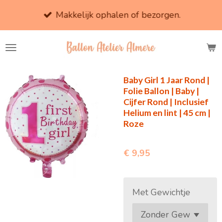
Ga
Makkelijk ophalen of bezorgen.
direct
naar
de
hoofdinhoud
Baby Girl 1 Jaar Rond |
Folie Ballon | Baby |
Cijfer Rond | Inclusief
Helium en lint | 45 cm |
Roze
€ 9,95
Met Gewichtje