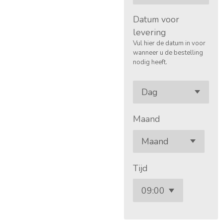
Datum voor
levering
Vul hier de datum in voor
wanneer u de bestelling
nodig heeft.
Maand
Tijd