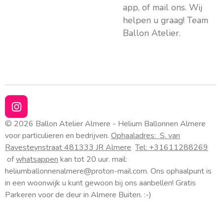
app, of mail ons. Wij
helpen u graag! Team
Ballon Atelier.
I
n
© 2026 Ballon Atelier Almere - Helium Ballonnen Almere
s
voor particulieren en bedrijven.
Ophaaladres:
S. van
t
Ravesteynstraat 48
1333 JR Almere
Tel: +31611288269
a
of
whatsappen
kan tot 20 uur. mail:
g
heliumballonnenalmere@proton-mail.com.
Ons ophaalpunt is
r
a
in een woonwijk u kunt gewoon bij ons aanbellen! Gratis
m
Parkeren voor de deur in Almere Buiten. :-)