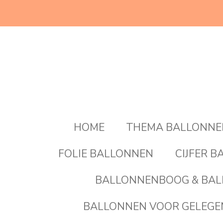
Ga
direct
naar
de
hoofdinhoud
HOME
THEMA BALLONN
FOLIE BALLONNEN
CIJFER 
BALLONNENBOOG & BAL
BALLONNEN VOOR GELEG