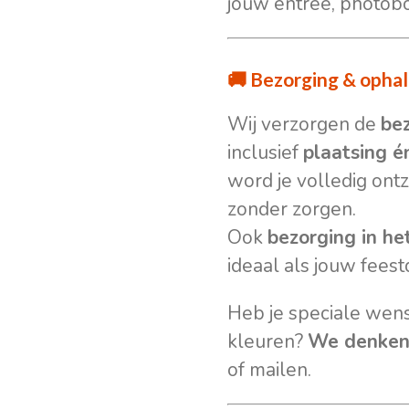
jouw entree, photobo
🚚 Bezorging & opha
Wij verzorgen de
be
inclusief
plaatsing é
word je volledig ont
zonder zorgen.
Ook
bezorging in h
ideaal als jouw feest
Heb je speciale wense
kleuren?
We denken
of mailen.