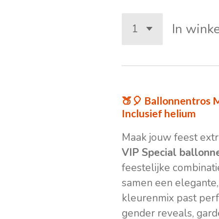
In wink
🍑🎈 Ballonnentros M
Inclusief helium
Maak jouw feest ext
VIP Special ballonn
feestelijke combinati
samen een elegante, v
kleurenmix past perf
gender reveals, gard