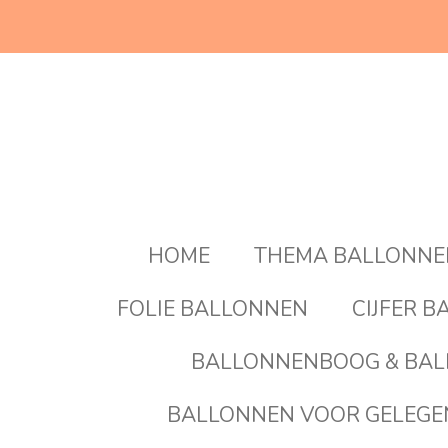
Ga
direct
naar
de
hoofdinhoud
HOME
THEMA BALLONN
FOLIE BALLONNEN
CIJFER 
BALLONNENBOOG & BAL
BALLONNEN VOOR GELEG