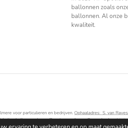
ballonnen zoals onze 
ballonnen. Al onze 
kwaliteit.
mere voor particulieren en bedrijven.
Ophaaladres:
S. van Raves
il: heliumballonnenalmere@proton-mail.com.
Ons ophaalpunt is in
uw ervaring te verbeteren en op maat gemaakt