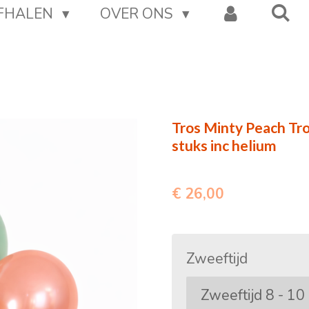
AFHALEN
OVER ONS
Tros Minty Peach Tro
stuks inc helium
€ 26,00
Zweeftijd