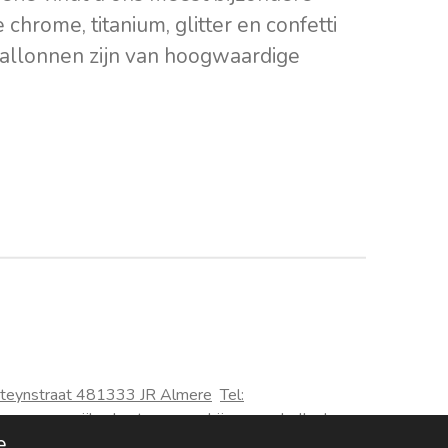
chrome, titanium, glitter en confetti
ballonnen zijn van hoogwaardige
teynstraat 48
1333 JR Almere
Tel:
 een woonwijk u kunt gewoon bij ons aanbellen!
e