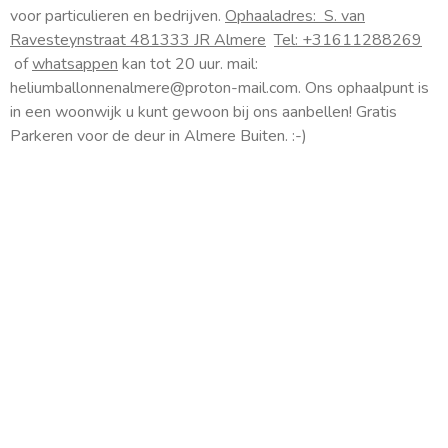
s
voor particulieren en bedrijven.
Ophaaladres:
S. van
t
Ravesteynstraat 48
1333 JR Almere
Tel: +31611288269
a
of
whatsappen
kan tot 20 uur. mail:
g
heliumballonnenalmere@proton-mail.com.
Ons ophaalpunt is
r
a
in een woonwijk u kunt gewoon bij ons aanbellen! Gratis
m
Parkeren voor de deur in Almere Buiten. :-)