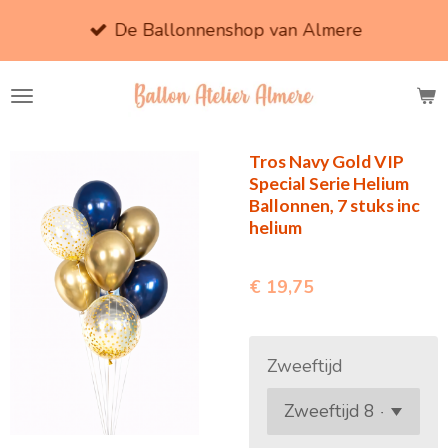
Ga
De Ballonnenshop van Almere
direct
naar
de
hoofdinhoud
Tros Navy Gold VIP
Special Serie Helium
Ballonnen, 7 stuks inc
helium
€ 19,75
Zweeftijd