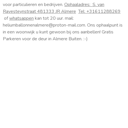
s
voor particulieren en bedrijven.
Ophaaladres:
S. van
t
Ravesteynstraat 48
1333 JR Almere
Tel: +31611288269
a
of
whatsappen
kan tot 20 uur. mail:
g
heliumballonnenalmere@proton-mail.com.
Ons ophaalpunt is
r
a
in een woonwijk u kunt gewoon bij ons aanbellen! Gratis
m
Parkeren voor de deur in Almere Buiten. :-)