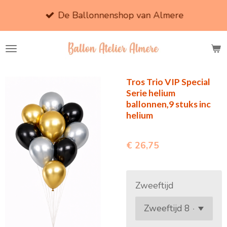
Ga
De Ballonnenshop van Almere
direct
naar
de
hoofdinhoud
Tros Trio VIP Special
Serie helium
ballonnen,9 stuks inc
helium
€ 26,75
Zweeftijd