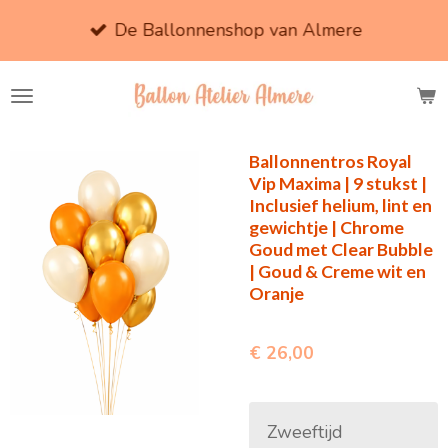
Ga
De Ballonnenshop van Almere
direct
naar
de
hoofdinhoud
Ballonnentros Royal
Vip Maxima | 9 stukst |
Inclusief helium, lint en
gewichtje | Chrome
Goud met Clear Bubble
| Goud & Creme wit en
Oranje
€ 26,00
Zweeftijd