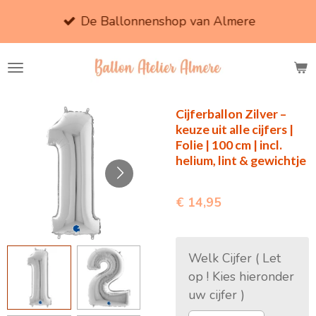
Ga
De Ballonnenshop van Almere
direct
naar
de
hoofdinhoud
Cijferballon Zilver –
keuze uit alle cijfers |
Folie | 100 cm | incl.
helium, lint & gewichtje
€ 14,95
Welk Cijfer ( Let
op ! Kies hieronder
uw cijfer )