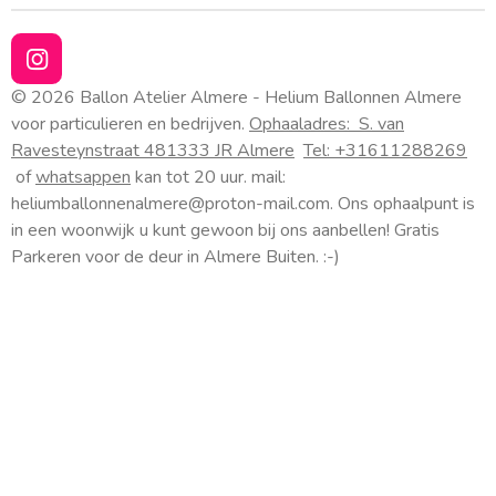
I
n
© 2026 Ballon Atelier Almere - Helium Ballonnen Almere
s
voor particulieren en bedrijven.
Ophaaladres:
S. van
t
Ravesteynstraat 48
1333 JR Almere
Tel: +31611288269
a
of
whatsappen
kan tot 20 uur. mail:
g
heliumballonnenalmere@proton-mail.com.
Ons ophaalpunt is
r
a
in een woonwijk u kunt gewoon bij ons aanbellen! Gratis
m
Parkeren voor de deur in Almere Buiten. :-)