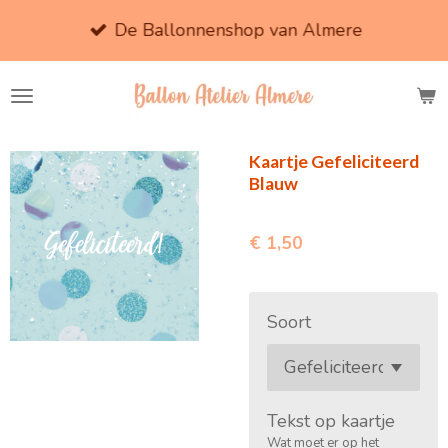
Ga
De Ballonnenshop van Almere
direct
naar
de
hoofdinhoud
Kaartje Gefeliciteerd
Blauw
€ 1,50
Soort
Tekst op kaartje
Wat moet er op het