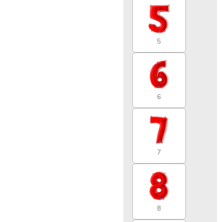
5
6
7
8