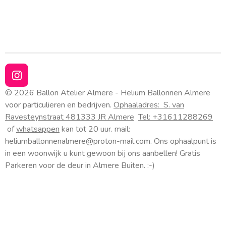
I
n
© 2026 Ballon Atelier Almere - Helium Ballonnen Almere
s
voor particulieren en bedrijven.
Ophaaladres:
S. van
t
Ravesteynstraat 48
1333 JR Almere
Tel: +31611288269
a
of
whatsappen
kan tot 20 uur. mail:
g
heliumballonnenalmere@proton-mail.com.
Ons ophaalpunt is
r
a
in een woonwijk u kunt gewoon bij ons aanbellen! Gratis
m
Parkeren voor de deur in Almere Buiten. :-)