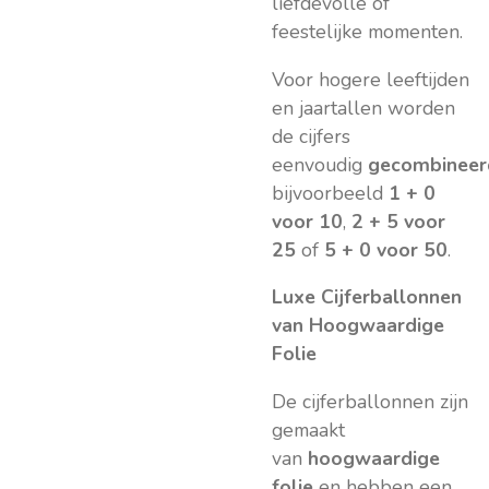
liefdevolle of
feestelijke momenten.
Voor hogere leeftijden
en jaartallen worden
de cijfers
eenvoudig
gecombineer
bijvoorbeeld
1 + 0
voor 10
,
2 + 5 voor
25
of
5 + 0 voor 50
.
Luxe Cijferballonnen
van Hoogwaardige
Folie
De cijferballonnen zijn
gemaakt
van
hoogwaardige
folie
en hebben een