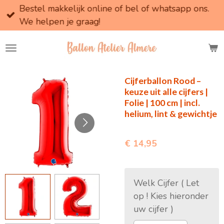
Bestel makkelijk online of bel of whatsapp ons.
Ga
We helpen je graag!
direct
naar
de
hoofdinhoud
Cijferballon Rood –
keuze uit alle cijfers |
Folie | 100 cm | incl.
helium, lint & gewichtje
€ 14,95
Welk Cijfer ( Let
op ! Kies hieronder
uw cijfer )