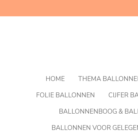
Ga
direct
naar
de
hoofdinhoud
HOME
THEMA BALLONN
FOLIE BALLONNEN
CIJFER 
BALLONNENBOOG & BAL
BALLONNEN VOOR GELEG