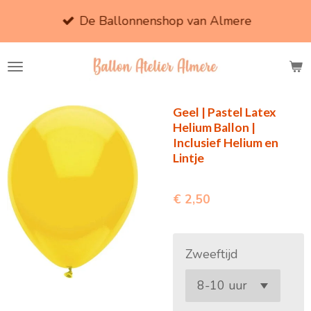
Ga
De Ballonnenshop van Almere
direct
naar
de
hoofdinhoud
Geel | Pastel Latex
Helium Ballon |
Inclusief Helium en
Lintje
€ 2,50
Zweeftijd