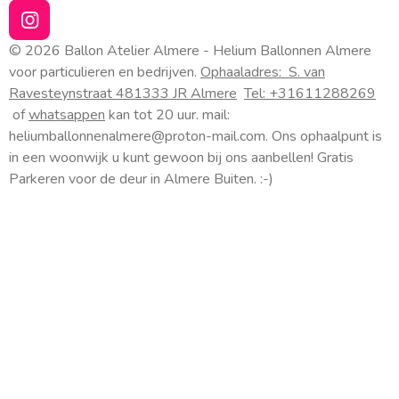
I
n
© 2026 Ballon Atelier Almere - Helium Ballonnen Almere
s
voor particulieren en bedrijven.
Ophaaladres:
S. van
t
Ravesteynstraat 48
1333 JR Almere
Tel: +31611288269
a
of
whatsappen
kan tot 20 uur. mail:
g
heliumballonnenalmere@proton-mail.com.
Ons ophaalpunt is
r
a
in een woonwijk u kunt gewoon bij ons aanbellen! Gratis
m
Parkeren voor de deur in Almere Buiten. :-)