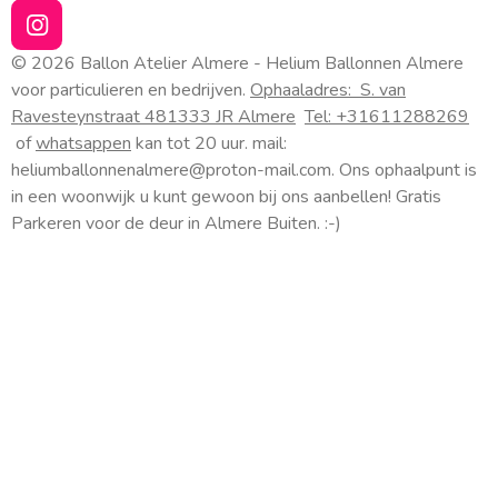
I
n
© 2026 Ballon Atelier Almere - Helium Ballonnen Almere
s
voor particulieren en bedrijven.
Ophaaladres:
S. van
t
Ravesteynstraat 48
1333 JR Almere
Tel: +31611288269
a
of
whatsappen
kan tot 20 uur. mail:
g
heliumballonnenalmere@proton-mail.com.
Ons ophaalpunt is
r
a
in een woonwijk u kunt gewoon bij ons aanbellen! Gratis
m
Parkeren voor de deur in Almere Buiten. :-)