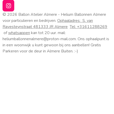
I
n
© 2026 Ballon Atelier Almere - Helium Ballonnen Almere
s
voor particulieren en bedrijven.
Ophaaladres:
S. van
t
Ravesteynstraat 48
1333 JR Almere
Tel: +31611288269
a
of
whatsappen
kan tot 20 uur. mail:
g
heliumballonnenalmere@proton-mail.com.
Ons ophaalpunt is
r
a
in een woonwijk u kunt gewoon bij ons aanbellen! Gratis
m
Parkeren voor de deur in Almere Buiten. :-)