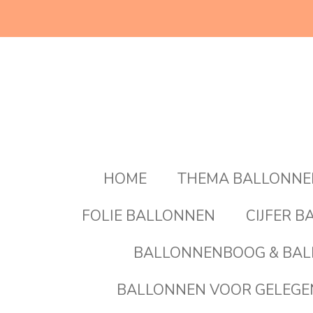
Ga
direct
naar
de
hoofdinhoud
HOME
THEMA BALLONN
FOLIE BALLONNEN
CIJFER 
BALLONNENBOOG & BAL
BALLONNEN VOOR GELEG