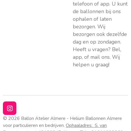
telefoon of app. U kunt
de ballonnen bij ons
ophalen of laten
bezorgen. Wij
bezorgen ook dezelfde
dag en op zondagen.
Heeft u vragen? Bel,
app, of mail ons. Wij
helpen u graag!
I
n
© 2026 Ballon Atelier Almere - Helium Ballonnen Almere
s
voor particulieren en bedrijven.
Ophaaladres:
S. van
t