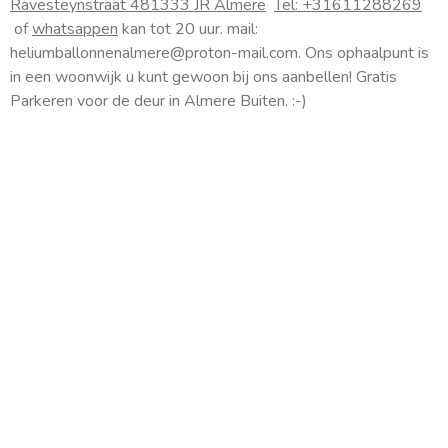
Ravesteynstraat 48
1333 JR Almere
Tel: +31611288269
a
of
whatsappen
kan tot 20 uur. mail:
g
heliumballonnenalmere@proton-mail.com.
Ons ophaalpunt is
r
a
in een woonwijk u kunt gewoon bij ons aanbellen! Gratis
m
Parkeren voor de deur in Almere Buiten. :-)