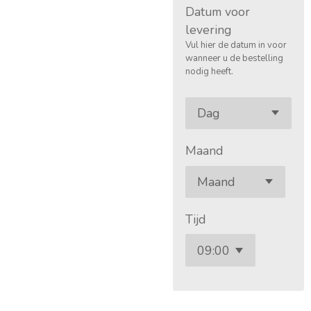
Datum voor
levering
Vul hier de datum in voor
wanneer u de bestelling
nodig heeft.
Maand
Tijd