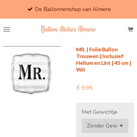
Ga
De Ballonnenshop van Almere
direct
naar
de
hoofdinhoud
MR. | Folie Ballon
Trouwen | Inclusief
Helium en Lint | 45 cm |
Wit
€ 9,95
Met Gewichtje