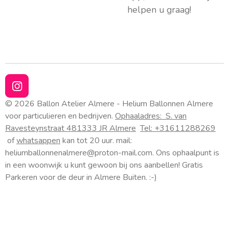
helpen u graag!
I
n
© 2026 Ballon Atelier Almere - Helium Ballonnen Almere
s
voor particulieren en bedrijven.
Ophaaladres:
S. van
t
Ravesteynstraat 48
1333 JR Almere
Tel: +31611288269
a
of
whatsappen
kan tot 20 uur. mail:
g
heliumballonnenalmere@proton-mail.com.
Ons ophaalpunt is
r
a
in een woonwijk u kunt gewoon bij ons aanbellen! Gratis
m
Parkeren voor de deur in Almere Buiten. :-)