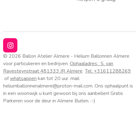
I
n
© 2026 Ballon Atelier Almere - Helium Ballonnen Almere
s
voor particulieren en bedrijven.
Ophaaladres:
S. van
t
Ravesteynstraat 48
1333 JR Almere
Tel: +31611288269
a
of
whatsappen
kan tot 20 uur. mail:
g
heliumballonnenalmere@proton-mail.com.
Ons ophaalpunt is
r
a
in een woonwijk u kunt gewoon bij ons aanbellen! Gratis
m
Parkeren voor de deur in Almere Buiten. :-)