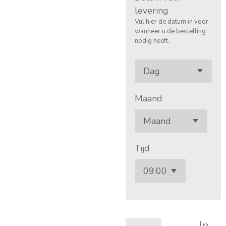
levering
Vul hier de datum in voor
wanneer u de bestelling
nodig heeft.
Maand
Tijd
In