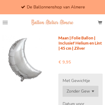
Ga
De Ballonnenshop van Almere
direct
naar
de
hoofdinhoud
Maan | Folie Ballon |
Inclusief Helium en Lint
| 45 cm | Zilver
€ 9,95
Met Gewichtje
Datum voor