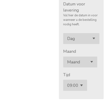
Datum voor
levering
Vul hier de datum in voor
wanneer u de bestelling
nodig heeft.
Maand
Tijd