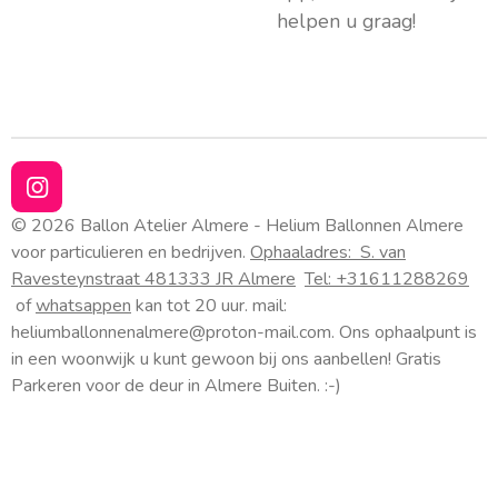
helpen u graag!
I
n
© 2026 Ballon Atelier Almere - Helium Ballonnen Almere
s
voor particulieren en bedrijven.
Ophaaladres:
S. van
t
Ravesteynstraat 48
1333 JR Almere
Tel: +31611288269
a
of
whatsappen
kan tot 20 uur. mail:
g
heliumballonnenalmere@proton-mail.com.
Ons ophaalpunt is
r
a
in een woonwijk u kunt gewoon bij ons aanbellen! Gratis
m
Parkeren voor de deur in Almere Buiten. :-)