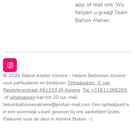
app, of mail ons. Wij
helpen u graag! Team
Ballon Atelier.
I
n
© 2026 Ballon Atelier Almere - Helium Ballonnen Almere
s
voor particulieren en bedrijven.
Ophaaladres:
S. van
t
Ravesteynstraat 48
1333 JR Almere
Tel: +31611288269
a
of
whatsappen
kan tot 20 uur. mail:
g
heliumballonnenalmere@proton-mail.com.
Ons ophaalpunt is
r
a
in een woonwijk u kunt gewoon bij ons aanbellen! Gratis
m
Parkeren voor de deur in Almere Buiten. :-)