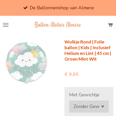
Ga
De Ballonnenshop van Almere
direct
naar
de
hoofdinhoud
Wolkje Rond | Folie
ballon | Kids | Inclusief
Helium en Lint | 45 cm |
Groen Mint Wit
€ 9,95
Met Gewichtje