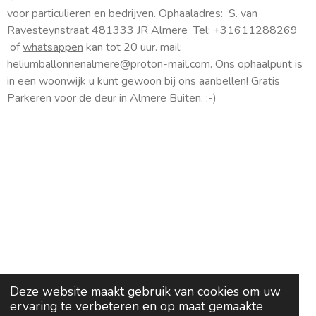
s
voor particulieren en bedrijven.
Ophaaladres:
S. van
t
Ravesteynstraat 48
1333 JR Almere
Tel: +31611288269
a
of
whatsappen
kan tot 20 uur. mail:
g
heliumballonnenalmere@proton-mail.com.
Ons ophaalpunt is
r
a
in een woonwijk u kunt gewoon bij ons aanbellen! Gratis
m
Parkeren voor de deur in Almere Buiten. :-)
Deze website maakt gebruik van cookies om uw
ervaring te verbeteren en op maat gemaakte