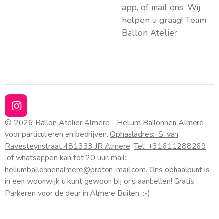
app, of mail ons. Wij
helpen u graag! Team
Ballon Atelier.
I
n
© 2026 Ballon Atelier Almere - Helium Ballonnen Almere
s
voor particulieren en bedrijven.
Ophaaladres:
S. van
t
Ravesteynstraat 48
1333 JR Almere
Tel: +31611288269
a
of
whatsappen
kan tot 20 uur. mail:
g
heliumballonnenalmere@proton-mail.com.
Ons ophaalpunt is
r
a
in een woonwijk u kunt gewoon bij ons aanbellen! Gratis
m
Parkeren voor de deur in Almere Buiten. :-)