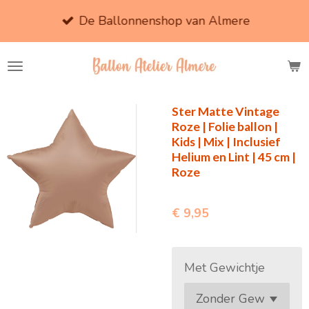
Ga
De Ballonnenshop van Almere
direct
naar
de
hoofdinhoud
Ster Matte Vintage
Roze | Folie ballon |
Kids | Mix | Inclusief
Helium en Lint | 45 cm |
Roze
€ 9,95
Met Gewichtje