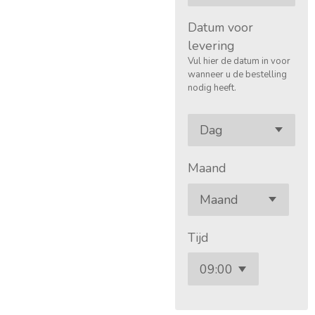
Datum voor
levering
Vul hier de datum in voor
wanneer u de bestelling
nodig heeft.
Maand
Tijd