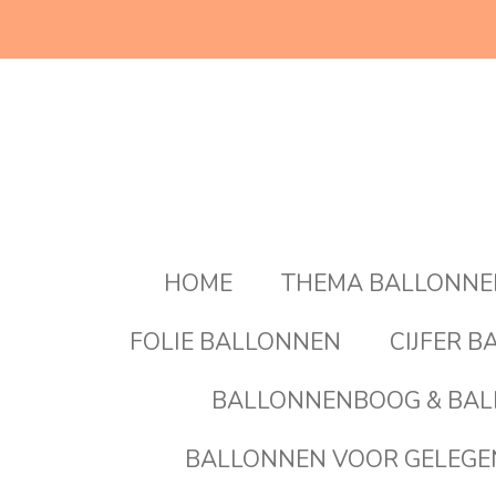
Ga
direct
naar
de
hoofdinhoud
HOME
THEMA BALLONN
FOLIE BALLONNEN
CIJFER 
BALLONNENBOOG & BAL
BALLONNEN VOOR GELEG