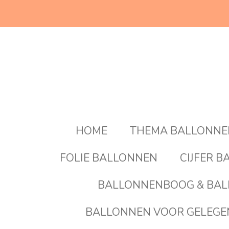
Ga
direct
naar
de
hoofdinhoud
HOME
THEMA BALLONN
FOLIE BALLONNEN
CIJFER 
BALLONNENBOOG & BAL
BALLONNEN VOOR GELEG