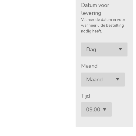
Datum voor
levering
Vul hier de datum in voor
wanneer u de bestelling
nodig heeft.
Maand
Tijd