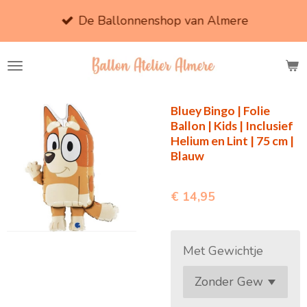
Ga
De Ballonnenshop van Almere
direct
naar
de
hoofdinhoud
Bluey Bingo | Folie
Ballon | Kids | Inclusief
Helium en Lint | 75 cm |
Blauw
€ 14,95
Met Gewichtje