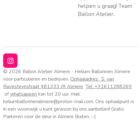
helpen u graag! Team
Ballon Atelier.
I
n
© 2026 Ballon Atelier Almere - Helium Ballonnen Almere
s
voor particulieren en bedrijven.
Ophaaladres:
S. van
t
Ravesteynstraat 48
1333 JR Almere
Tel: +31611288269
a
of
whatsappen
kan tot 20 uur. mail:
g
heliumballonnenalmere@proton-mail.com.
Ons ophaalpunt is
r
a
in een woonwijk u kunt gewoon bij ons aanbellen! Gratis
m
Parkeren voor de deur in Almere Buiten. :-)