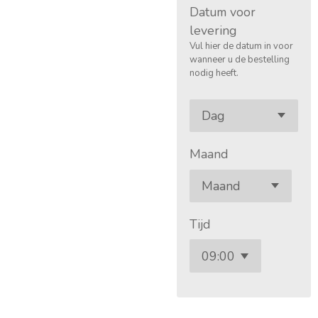
Datum voor
levering
Vul hier de datum in voor
wanneer u de bestelling
nodig heeft.
Maand
Tijd