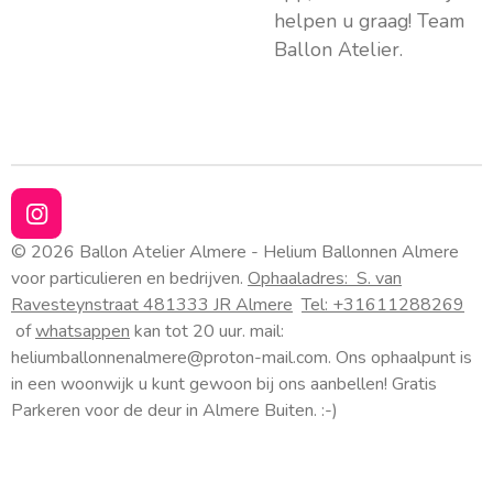
helpen u graag! Team
Ballon Atelier.
I
n
© 2026 Ballon Atelier Almere - Helium Ballonnen Almere
s
voor particulieren en bedrijven.
Ophaaladres:
S. van
t
Ravesteynstraat 48
1333 JR Almere
Tel: +31611288269
a
of
whatsappen
kan tot 20 uur. mail:
g
heliumballonnenalmere@proton-mail.com.
Ons ophaalpunt is
r
a
in een woonwijk u kunt gewoon bij ons aanbellen! Gratis
m
Parkeren voor de deur in Almere Buiten. :-)