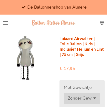
Ga
De Ballonnenshop van Almere
direct
naar
de
hoofdinhoud
Luiaard Airwalker |
Folie Ballon | Kids |
Inclusief Helium en Lint
| 75 cm | Grijs
€ 17,95
Met Gewichtje