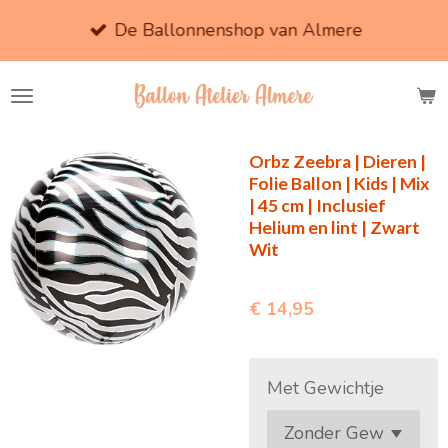
Ga
De Ballonnenshop van Almere
direct
naar
de
hoofdinhoud
Orbz Zeebra | Dieren |
Folie Ballon | Kids | Mix
| 45 cm | Inclusief
Helium en lint | Zwart
Wit
€ 14,95
Met Gewichtje