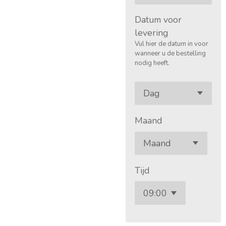
Datum voor
levering
Vul hier de datum in voor
wanneer u de bestelling
nodig heeft.
Maand
Tijd