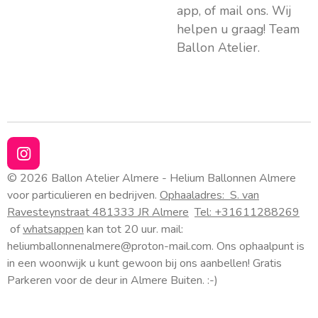
app, of mail ons. Wij
helpen u graag! Team
Ballon Atelier.
I
n
© 2026 Ballon Atelier Almere - Helium Ballonnen Almere
s
voor particulieren en bedrijven.
Ophaaladres:
S. van
t
Ravesteynstraat 48
1333 JR Almere
Tel: +31611288269
a
of
whatsappen
kan tot 20 uur. mail:
g
heliumballonnenalmere@proton-mail.com.
Ons ophaalpunt is
r
a
in een woonwijk u kunt gewoon bij ons aanbellen! Gratis
m
Parkeren voor de deur in Almere Buiten. :-)