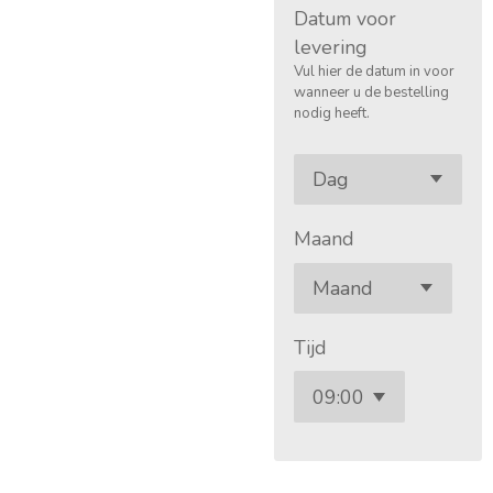
Datum voor
levering
Vul hier de datum in voor
wanneer u de bestelling
nodig heeft.
Maand
Tijd