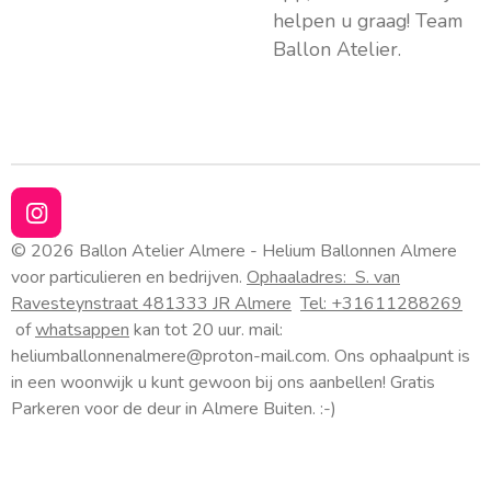
helpen u graag! Team
Ballon Atelier.
I
n
© 2026 Ballon Atelier Almere - Helium Ballonnen Almere
s
voor particulieren en bedrijven.
Ophaaladres:
S. van
t
Ravesteynstraat 48
1333 JR Almere
Tel: +31611288269
a
of
whatsappen
kan tot 20 uur. mail:
g
heliumballonnenalmere@proton-mail.com.
Ons ophaalpunt is
r
a
in een woonwijk u kunt gewoon bij ons aanbellen! Gratis
m
Parkeren voor de deur in Almere Buiten. :-)