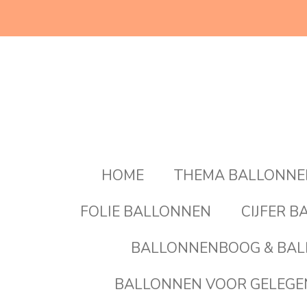
Ga
direct
naar
de
hoofdinhoud
HOME
THEMA BALLONN
FOLIE BALLONNEN
CIJFER 
BALLONNENBOOG & BAL
BALLONNEN VOOR GELEG