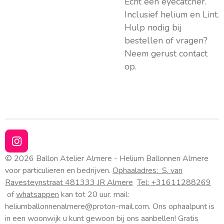
Echt een eyecatcher.
Inclusief helium en Lint.
Hulp nodig bij
bestellen of vragen?
Neem gerust contact
op.
I
n
© 2026 Ballon Atelier Almere - Helium Ballonnen Almere
s
voor particulieren en bedrijven.
Ophaaladres:
S. van
t
Ravesteynstraat 48
1333 JR Almere
Tel: +31611288269
a
of
whatsappen
kan tot 20 uur. mail:
g
heliumballonnenalmere@proton-mail.com.
Ons ophaalpunt is
r
a
in een woonwijk u kunt gewoon bij ons aanbellen! Gratis