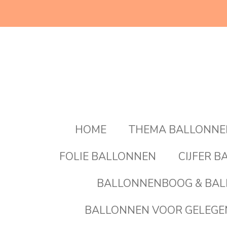
Ga
direct
naar
de
hoofdinhoud
HOME
THEMA BALLONN
FOLIE BALLONNEN
CIJFER 
BALLONNENBOOG & BAL
BALLONNEN VOOR GELEG