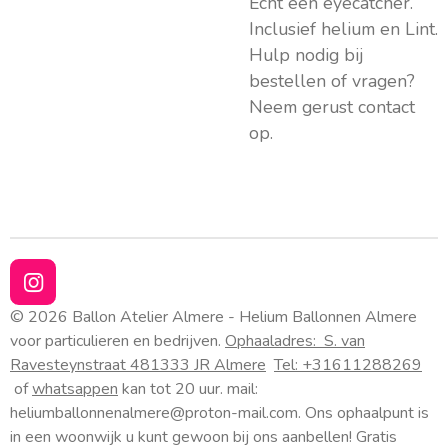
Echt een eyecatcher.
Inclusief helium en Lint.
Hulp nodig bij
bestellen of vragen?
Neem gerust contact
op.
I
n
© 2026 Ballon Atelier Almere - Helium Ballonnen Almere
s
voor particulieren en bedrijven.
Ophaaladres:
S. van
t
Ravesteynstraat 48
1333 JR Almere
Tel: +31611288269
a
of
whatsappen
kan tot 20 uur. mail:
g
heliumballonnenalmere@proton-mail.com.
Ons ophaalpunt is
r
a
in een woonwijk u kunt gewoon bij ons aanbellen! Gratis