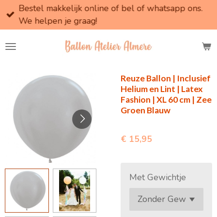
Bestel makkelijk online of bel of whatsapp ons.
Ga
We helpen je graag!
direct
naar
de
hoofdinhoud
Reuze Ballon | Inclusief
Helium en Lint | Latex
Fashion | XL 60 cm | Zee
Groen Blauw
€ 15,95
Met Gewichtje