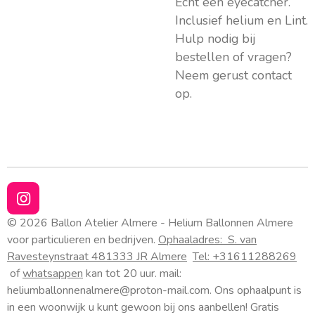
Echt een eyecatcher.
Inclusief helium en Lint.
Hulp nodig bij
bestellen of vragen?
Neem gerust contact
op.
I
n
© 2026 Ballon Atelier Almere - Helium Ballonnen Almere
s
voor particulieren en bedrijven.
Ophaaladres:
S. van
t
Ravesteynstraat 48
1333 JR Almere
Tel: +31611288269
a
of
whatsappen
kan tot 20 uur. mail:
g
heliumballonnenalmere@proton-mail.com.
Ons ophaalpunt is
r
a
in een woonwijk u kunt gewoon bij ons aanbellen! Gratis