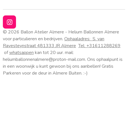
I
n
© 2026 Ballon Atelier Almere - Helium Ballonnen Almere
s
voor particulieren en bedrijven.
Ophaaladres:
S. van
t
Ravesteynstraat 48
1333 JR Almere
Tel: +31611288269
a
of
whatsappen
kan tot 20 uur. mail:
g
heliumballonnenalmere@proton-mail.com.
Ons ophaalpunt is
r
a
in een woonwijk u kunt gewoon bij ons aanbellen! Gratis
m
Parkeren voor de deur in Almere Buiten. :-)