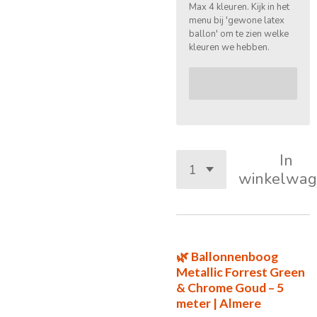
Max 4 kleuren. Kijk in het
menu bij 'gewone latex
ballon' om te zien welke
kleuren we hebben.
In
winkelwag
🌿 Ballonnenboog
Metallic Forrest Green
& Chrome Goud – 5
meter | Almere