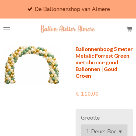
Ga
De Ballonnenshop van Almere
direct
naar
de
hoofdinhoud
Ballonnenboog 5 meter
Metalic Forrest Green
met chrome goud
Ballonnen | Goud
Groen
€ 110,00
Grootte