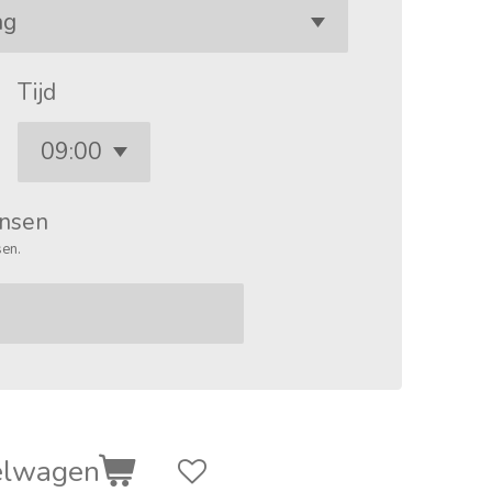
Tijd
nsen
sen.
elwagen