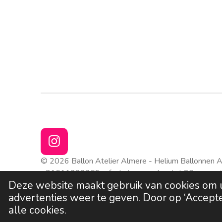
I
n
© 2026 Ballon Atelier Almere - Helium Ballonnen Al
s
+31611288269
of
whatsappen
kan tot 20 uur. ma
t
Deze website maakt gebruik van cookies om 
Gratis Parkeren voor de deur in Almere Buiten. :-)
a
advertenties weer te geven. Door op ‘Accepte
g
alle cookies.
r