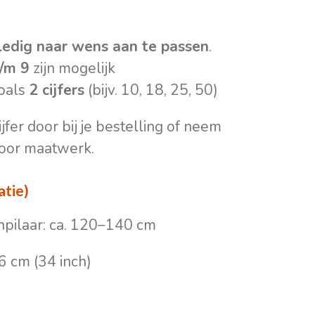
ledig naar wens aan te passen
.
t/m 9
zijn mogelijk
oals
2 cijfers
(bijv. 10, 18, 25, 50)
fer door bij je bestelling of neem
voor maatwerk.
atie)
pilaar: ca. 120–140 cm
86 cm (34 inch)