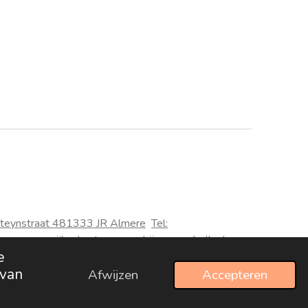
teynstraat 48
1333 JR Almere
Tel:
 een woonwijk u kunt gewoon bij ons aanbellen!
e
 van
Afwijzen
Accepteren