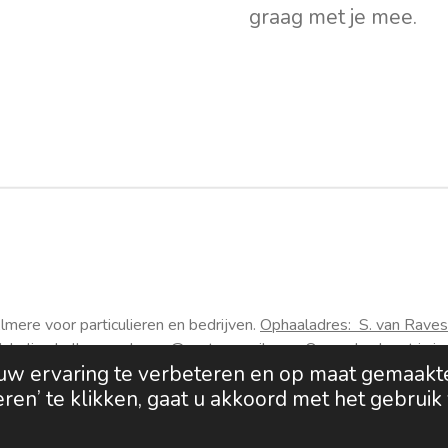
graag met je mee.
mere voor particulieren en bedrijven.
Ophaaladres:
S. van Raves
il: heliumballonnenalmere@proton-mail.com.
Ons ophaalpunt is in
uw ervaring te verbeteren en op maat gemaakt
ren’ te klikken, gaat u akkoord met het gebruik