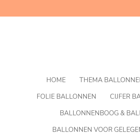
Ga
direct
naar
de
hoofdinhoud
HOME
THEMA BALLONN
FOLIE BALLONNEN
CIJFER 
BALLONNENBOOG & BAL
BALLONNEN VOOR GELEG