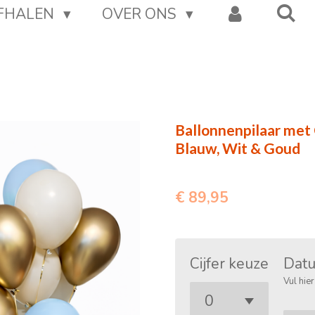
AFHALEN
OVER ONS
Ballonnenpilaar met 
Blauw, Wit & Goud
€ 89,95
Cijfer keuze
Datu
Vul hie