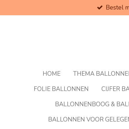
Bestel m
Ga
direct
naar
de
hoofdinhoud
HOME
THEMA BALLONN
FOLIE BALLONNEN
CIJFER 
BALLONNENBOOG & BAL
BALLONNEN VOOR GELEG