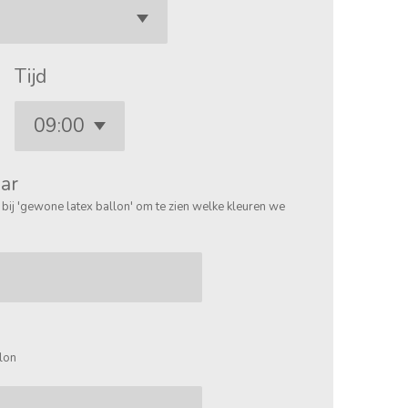
Tijd
aar
u bij 'gewone latex ballon' om te zien welke kleuren we
llon