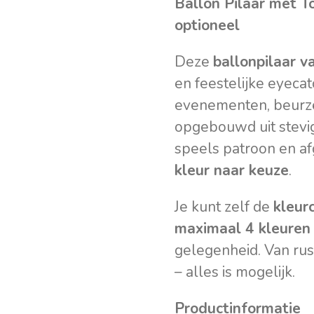
Ballon Pilaar met T
optioneel
Deze
ballonpilaar v
en feestelijke eyeca
evenementen, beurze
opgebouwd uit stevig
speels patroon en a
kleur naar keuze
.
Je kunt zelf de
kleur
maximaal 4 kleuren
gelegenheid. Van rust
– alles is mogelijk.
Productinformatie