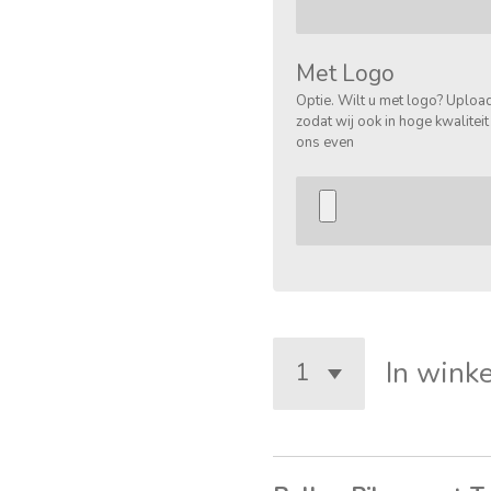
Met Logo
Optie. Wilt u met logo? Upload
zodat wij ook in hoge kwaliteit
ons even
In wink