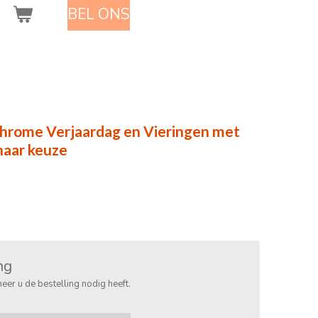
BEL ONS
Chrome Verjaardag en Vieringen met
 naar keuze
ng
eer u de bestelling nodig heeft.