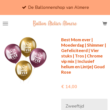
Ga
De Ballonnenshop van Almere
direct
naar
de
hoofdinhoud
Best Mom ever |
Moederdag | Shimmer |
Gefeliciteerd | Vier
stuks | Tros | Chrome
vip mix | Inclusief
helium en Lintje| Goud
Rose
€ 14,00
Zweeftijd