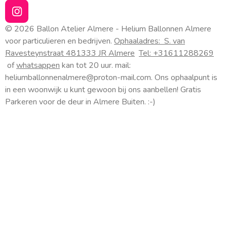
I
n
© 2026 Ballon Atelier Almere - Helium Ballonnen Almere
s
voor particulieren en bedrijven.
Ophaaladres:
S. van
t
Ravesteynstraat 48
1333 JR Almere
Tel: +31611288269
a
of
whatsappen
kan tot 20 uur. mail:
g
heliumballonnenalmere@proton-mail.com.
Ons ophaalpunt is
r
a
in een woonwijk u kunt gewoon bij ons aanbellen! Gratis
m
Parkeren voor de deur in Almere Buiten. :-)