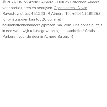
n
© 2026 Ballon Atelier Almere - Helium Ballonnen Almere
s
voor particulieren en bedrijven.
Ophaaladres:
S. van
t
Ravesteynstraat 48
1333 JR Almere
Tel: +31611288269
a
of
whatsappen
kan tot 20 uur. mail:
g
heliumballonnenalmere@proton-mail.com.
Ons ophaalpunt is
r
a
in een woonwijk u kunt gewoon bij ons aanbellen! Gratis
m
Parkeren voor de deur in Almere Buiten. :-)