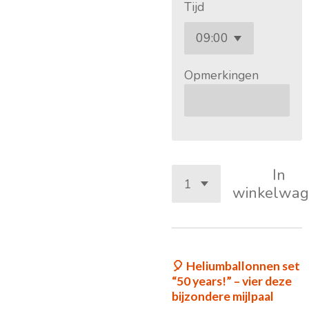
Tijd
Opmerkingen
In
winkelwag
🎈 Heliumballonnen set
“50 years!” – vier deze
bijzondere mijlpaal