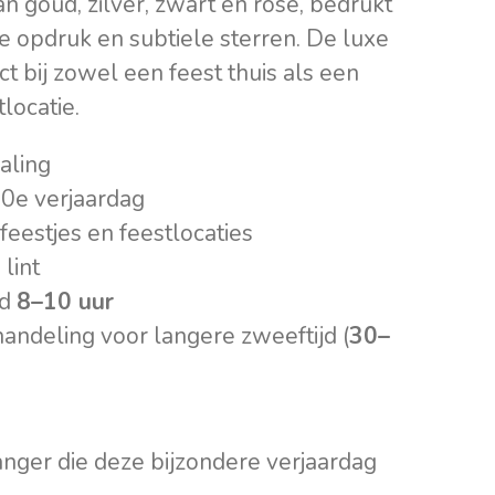
n goud, zilver, zwart en rosé, bedrukt
te opdruk en subtiele sterren. De luxe
ct bij zowel een feest thuis als een
locatie.
raling
70e verjaardag
feestjes en feestlocaties
lint
rd
8–10 uur
andeling voor langere zweeftijd (
30–
anger die deze bijzondere verjaardag