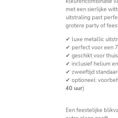
kleurencombinatie va
met een sierlijke wit
uitstraling past perfe
grotere party of feest
✔ luxe metallic uitst
✔ perfect voor een 
✔ geschikt voor thuis
✔ inclusief helium en 
✔ zweeftijd standaa
✔ optioneel: voorbeh
40 uur
)
Een feestelijke blikv