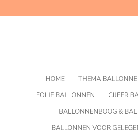
Ga
direct
naar
de
hoofdinhoud
HOME
THEMA BALLONN
FOLIE BALLONNEN
CIJFER 
BALLONNENBOOG & BAL
BALLONNEN VOOR GELEG