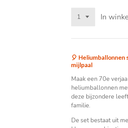
In wink
🎈 Heliumballonnen s
mijlpaal
Maak een 70e verjaar
heliumballonnen met
deze bijzondere leeft
familie.
De set bestaat uit me